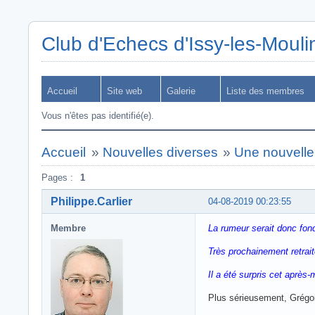
Club d'Echecs d'Issy-les-Moul
Accueil
Site web
Galerie
Liste des membres
Vous n'êtes pas identifié(e).
Accueil
»
Nouvelles diverses
»
Une nouvelle 
Pages :
1
Philippe.Carlier
04-08-2019 00:23:55
Membre
La rumeur serait donc fon
Très prochainement retrai
Il a été surpris cet après
Plus sérieusement, Grégoi