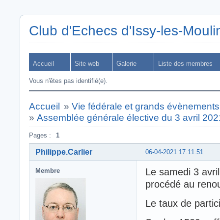
Club d'Echecs d'Issy-les-Moul
Accueil
Site web
Galerie
Liste des membres
Vous n'êtes pas identifié(e).
Accueil
»
Vie fédérale et grands évènements 
»
Assemblée générale élective du 3 avril 202
Pages :
1
Philippe.Carlier
06-04-2021 17:11:51
Le samedi 3 avri
Membre
procédé au renou
Le taux de partic